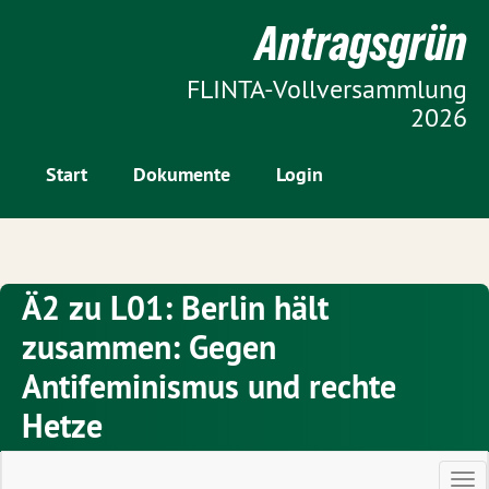
Zur Startseite
Antragsgrün
Zum Inhalt der Seite
FLINTA-Vollversammlung
2026
Start
Dokumente
Login
Ä2 zu L01: Berlin hält
zusammen: Gegen
Antifeminismus und rechte
Hetze
Ha