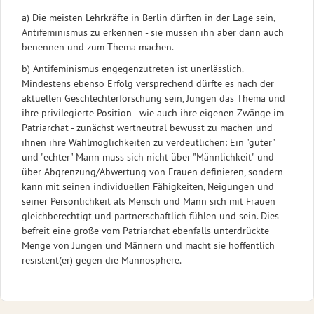
a) Die meisten Lehrkräfte in Berlin dürften in der Lage sein,
Antifeminismus zu erkennen - sie müssen ihn aber dann auch
benennen und zum Thema machen.
b) Antifeminismus engegenzutreten ist unerlässlich.
Mindestens ebenso Erfolg versprechend dürfte es nach der
aktuellen Geschlechterforschung sein, Jungen das Thema und
ihre privilegierte Position - wie auch ihre eigenen Zwänge im
Patriarchat - zunächst wertneutral bewusst zu machen und
ihnen ihre Wahlmöglichkeiten zu verdeutlichen: Ein "guter"
und "echter" Mann muss sich nicht über "Männlichkeit" und
über Abgrenzung/Abwertung von Frauen definieren, sondern
kann mit seinen individuellen Fähigkeiten, Neigungen und
seiner Persönlichkeit als Mensch und Mann sich mit Frauen
gleichberechtigt und partnerschaftlich fühlen und sein. Dies
befreit eine große vom Patriarchat ebenfalls unterdrückte
Menge von Jungen und Männern und macht sie hoffentlich
resistent(er) gegen die Mannosphere.