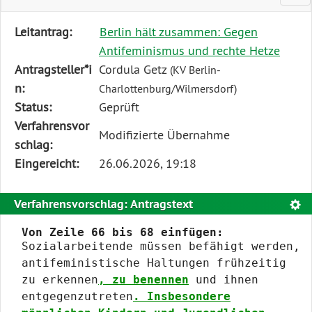
Diese
Leitantrag:
Berlin hält zusammen: Gegen
Tabelle
Antifeminismus und rechte Hetze
beschreibt
Antragsteller*i
Cordula Getz
(KV Berlin-
den
n:
Charlottenburg/Wilmersdorf)
Status,
Status:
Geprüft
die
Verfahrensvor
Modifizierte Übernahme
Antragstellerin
schlag:
und
Eingereicht:
26.06.2026, 19:18
verschiedene
Rahmendaten
Verfahrensvorschlag: Antragstext
Text
zum
Von Zeile 66 bis 68 einfügen:
Änderungsantrag
Sozialarbeitende müssen befähigt werden,
antifeministische Haltungen frühzeitig
zu erkennen
, zu benennen
und ihnen
entgegenzutreten
. Insbesondere