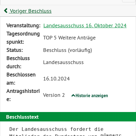
Voriger Beschluss
Diese
Veranstaltung:
Landesausschuss 16. Oktober 2024
Tabelle
Tagesordnung
TOP 5 Weitere Anträge
beschreibt
spunkt:
den
Status:
Beschluss (vorläufig)
Status,
Beschluss
Landesausschuss
die
durch:
Antragstellerin
Beschlossen
16.10.2024
und
am:
verschiedene
Antragshistori
Version 2
Historie anzeigen
Rahmendaten
e:
zum
Antrag
Beschlusstext
Der Landesausschuss fordert die